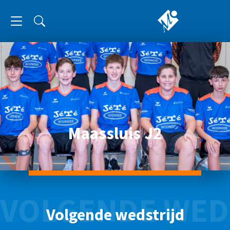
Maassluis J2
VOLGENDE WED
Volgende wedstrijd