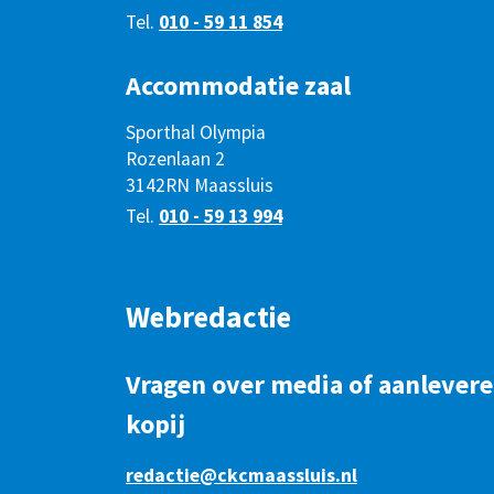
Tel.
010 - 59 11 854
Accommodatie zaal
Sporthal Olympia
Rozenlaan 2
3142RN Maassluis
Tel.
010 - 59 13 994
Webredactie
Vragen over media of aanlever
kopij
redactie@ckcmaassluis.nl