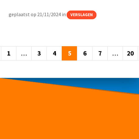
geplaatst op 21/11/2024 in
VERSLAGEN
1
…
3
4
5
6
7
…
20