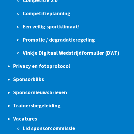
Competitie 2.0
Competitieplanning
Een veilig sportklimaat!
Promotie / degradatieregeling
Vinkje Digitaal Wedstrijdformulier (DWF)
Privacy en fotoprotocol
Sponsorkliks
Sponsornieuwsbrieven
Trainersbegeleiding
Vacatures
Lid sponsorcommissie