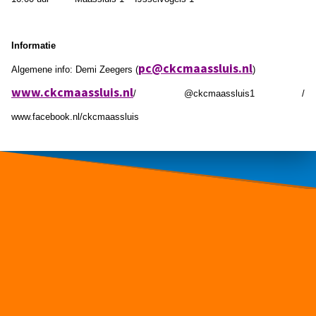
Informatie
pc@ckcmaassluis.nl
Algemene info: Demi Zeegers (
)
www.ckcmaassluis.nl
/ @ckcmaassluis1 /
www.facebook.nl/ckcmaassluis