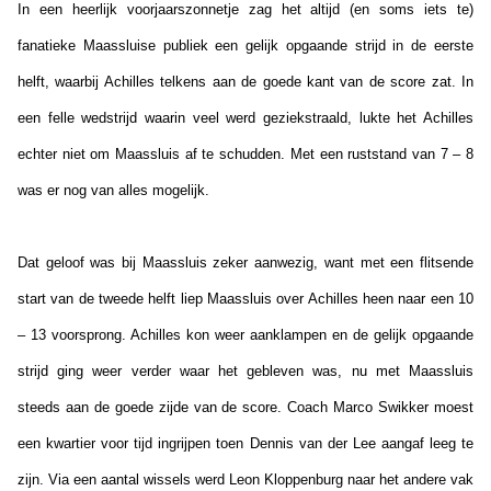
In een heerlijk voorjaarszonnetje zag het altijd (en soms iets te)
fanatieke Maassluise publiek een gelijk opgaande strijd in de eerste
helft, waarbij Achilles telkens aan de goede kant van de score zat. In
een felle wedstrijd waarin veel werd geziekstraald, lukte het Achilles
echter niet om Maassluis af te schudden. Met een ruststand van 7 – 8
was er nog van alles mogelijk.
Dat geloof was bij Maassluis zeker aanwezig, want met een flitsende
start van de tweede helft liep Maassluis over Achilles heen naar een 10
– 13 voorsprong. Achilles kon weer aanklampen en de gelijk opgaande
strijd ging weer verder waar het gebleven was, nu met Maassluis
steeds aan de goede zijde van de score. Coach Marco Swikker moest
een kwartier voor tijd ingrijpen toen Dennis van der Lee aangaf leeg te
zijn. Via een aantal wissels werd Leon Kloppenburg naar het andere vak