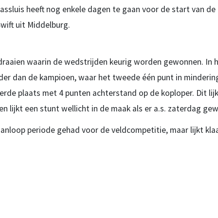
aassluis heeft nog enkele dagen te gaan voor de start van d
wift uit Middelburg.
e draaien waarin de wedstrijden keurig worden gewonnen. In 
er dan de kampioen, waar het tweede één punt in mindering 
erde plaats met 4 punten achterstand op de koploper. Dit li
n lijkt een stunt wellicht in de maak als er a.s. zaterdag g
aanloop periode gehad voor de veldcompetitie, maar lijkt klaa