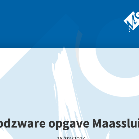
odzware opgave Maasslui
16/03/2014