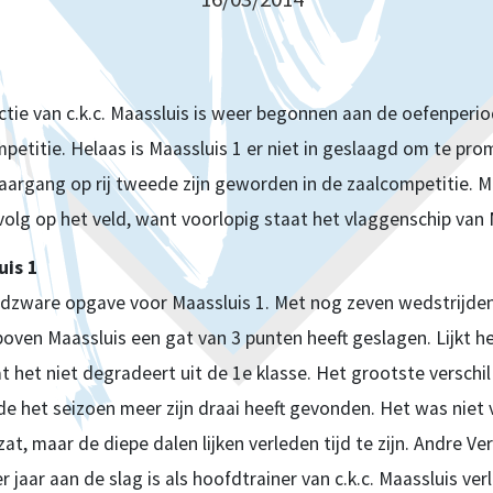
ctie van c.k.c. Maassluis is weer begonnen aan de oefenperi
petitie. Helaas is Maassluis 1 er niet in geslaagd om te pro
jaargang op rij tweede zijn geworden in de zaalcompetitie. Maa
volg op het veld, want voorlopig staat het vlaggenschip van 
uis 1
dzware opgave voor Maassluis 1. Met nog zeven wedstrijden
boven Maassluis een gat van 3 punten heeft geslagen. Lijkt h
 het niet degradeert uit de 1e klasse. Het grootste verschil 
de het seizoen meer zijn draai heeft gevonden. Het was nie
at, maar de diepe dalen lijken verleden tijd te zijn. Andre Ve
r jaar aan de slag is als hoofdtrainer van c.k.c. Maassluis ve