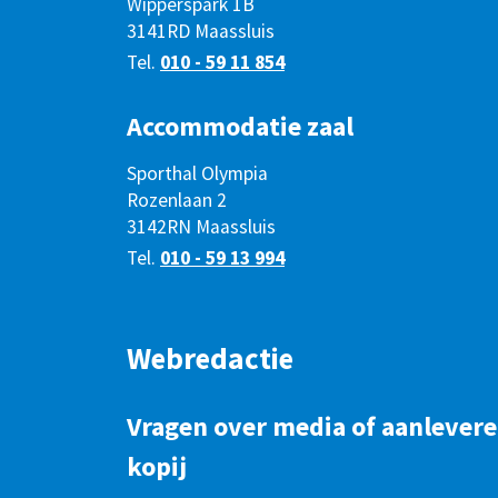
Wipperspark 1B
3141RD Maassluis
Tel.
010 - 59 11 854
Accommodatie zaal
Sporthal Olympia
Rozenlaan 2
3142RN Maassluis
Tel.
010 - 59 13 994
Webredactie
Vragen over media of aanlever
kopij