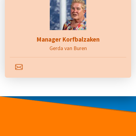
Manager Korfbalzaken
Gerda van Buren