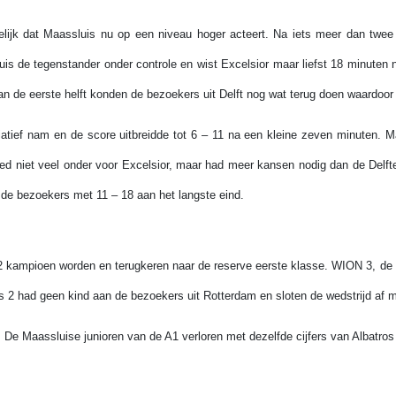
delijk dat Maassluis nu op een niveau hoger acteert. Na iets meer dan twee 
is de tegenstander onder controle en wist Excelsior maar liefst 18 minuten 
van de eerste helft konden de bezoekers uit Delft nog wat terug doen waardoor
tiatief nam en de score uitbreidde tot 6 – 11 na een kleine zeven minuten. M
eed niet veel onder voor Excelsior, maar had meer kansen nodig dan de Delf
 de bezoekers met 11 – 18 aan het langste eind.
s 2 kampioen worden en terugkeren naar de reserve eerste klasse. WION 3, de 
s 2 had geen kind aan de bezoekers uit Rotterdam en sloten de wedstrijd af 
. De Maassluise junioren van de A1 verloren met dezelfde cijfers van Albatros