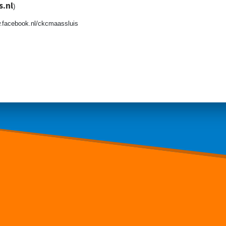
.nl
)
facebook.nl/ckcmaassluis