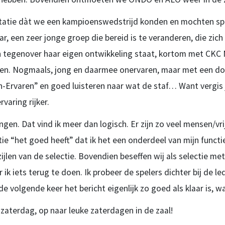
statie dàt we een kampioenswedstrijd konden en mochten sp
r, een zeer jonge groep die bereid is te veranderen, die zich
ch tegenover haar eigen ontwikkeling staat, kortom met CKC M
ken. Nogmaals, jong en daarmee onervaren, maar met een dos
-Ervaren” en goed luisteren naar wat de staf… Want vergis j
varing rijker.
gen. Dat vind ik meer dan logisch. Er zijn zo veel mensen/vri
e “het goed heeft” dat ik het een onderdeel van mijn functi
ijlen van de selectie. Bovendien beseffen wij als selectie me
ik iets terug te doen. Ik probeer de spelers dichter bij de l
volgende keer het bericht eigenlijk zo goed als klaar is, wan
zaterdag, op naar leuke zaterdagen in de zaal!