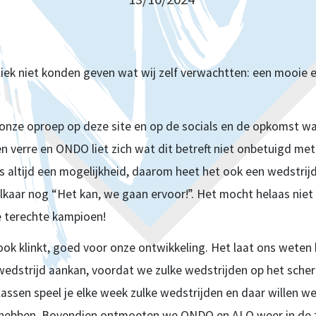
liek niet konden geven wat wij zelf verwachtten: een mooie 
nze oproep op deze site en op de socials en de opkomst w
erre en ONDO liet zich wat dit betreft niet onbetuigd met 
is altijd een mogelijkheid, daarom heet het ook een wedstrij
lkaar nog “Het kan, we gaan ervoor!”. Het mocht helaas niet 
e terechte kampioen!
 ook klinkt, goed voor onze ontwikkeling. Het laat ons weten
wedstrijd aankan, voordat we zulke wedstrijden op het sche
lassen speel je elke week zulke wedstrijden en daar willen we
ng hebben. Bovendien ontmoeten we ONDO en ALO weer in de