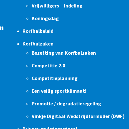
Vrijwilligers – Indeling
Koningsdag
en
Korfbalbeleid
Korfbalzaken
Bezetting van Korfbalzaken
Competitie 2.0
Competitieplanning
Een veilig sportklimaat!
Promotie / degradatieregeling
Vinkje Digitaal Wedstrijdformulier (DWF)
Privacy en fotoprotocol