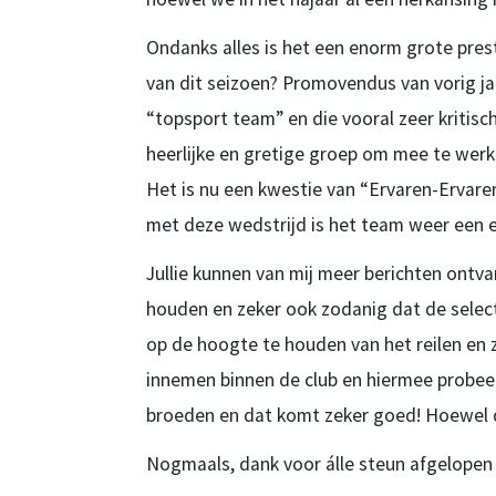
Ondanks alles is het een enorm grote pre
van dit seizoen? Promovendus van vorig jaa
“topsport team” en die vooral zeer kritis
heerlijke en gretige groep om mee te wer
Het is nu een kwestie van “Ervaren-Ervaren
met deze wedstrijd is het team weer een er
Jullie kunnen van mij meer berichten ontvan
houden en zeker ook zodanig dat de selecti
op de hoogte te houden van het reilen en z
innemen binnen de club en hiermee probeer 
broeden en dat komt zeker goed! Hoewel de 
Nogmaals, dank voor álle steun afgelopen 