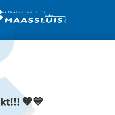
kt!!! 🧡💙