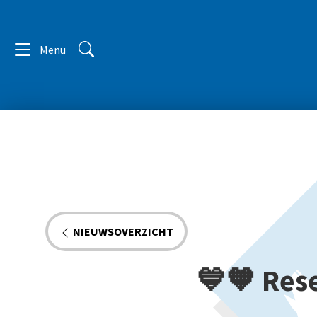
Menu
NIEUWSOVERZICHT
💙🧡 Rese